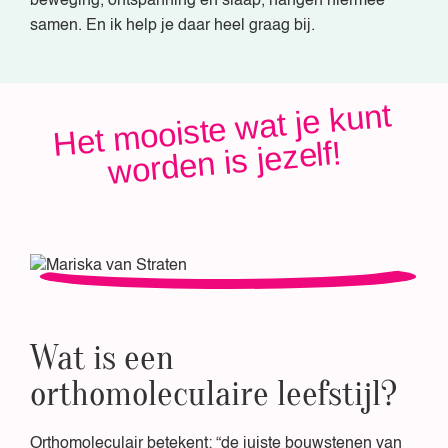
beweging, ontspanning en slaap, hangen hiermee
samen. En ik help je daar heel graag bij.
Het
mooiste
wat je kunt
worden is jezelf!
Wat is een
orthomoleculaire leefstijl?
Orthomoleculair betekent: “de juiste bouwstenen van